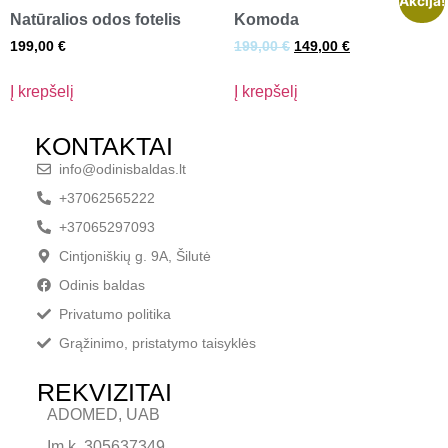
Akcija!
Natūralios odos fotelis
Komoda
199,00
€
199,00
€
149,00
€
Į krepšelį
Į krepšelį
KONTAKTAI
info@odinisbaldas.lt
+37062565222
+37065297093
Cintjoniškių g. 9A, Šilutė
Odinis baldas
Privatumo politika
Grąžinimo, pristatymo taisyklės
REKVIZITAI
ADOMED, UAB
Įm.k. 305637349