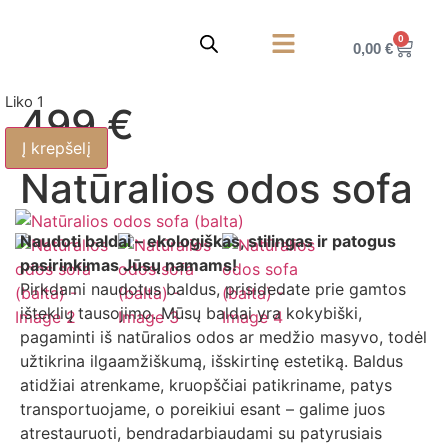
0
0,00
€
Korpusiniai baldai
Privatumo politika
Liko 1
499 €
Į krepšelį
Natūralios odos sofa
Naudoti baldai – ekologiškas, stilingas ir patogus
pasirinkimas Jūsų namams!
Pirkdami naudotus baldus, prisidedate prie gamtos
išteklių tausojimo. Mūsų baldai yra kokybiški,
pagaminti iš natūralios odos ar medžio masyvo, todėl
užtikrina ilgaamžiškumą, išskirtinę estetiką. Baldus
atidžiai atrenkame, kruopščiai patikriname, patys
transportuojame, o poreikiui esant – galime juos
atrestauruoti, bendradarbiaudami su patyrusiais