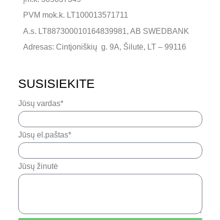
PVM mok.k. LT100013571711
A.s. LT887300010164839981, AB SWEDBANK
Adresas: Cintjoniškių g. 9A, Šilutė, LT – 99116
SUSISIEKITE
Jūsų vardas*
Jūsų el.paštas*
Jūsų žinutė