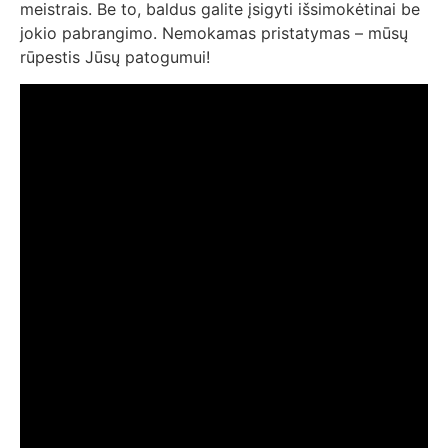
meistrais. Be to, baldus galite įsigyti išsimokėtinai be
jokio pabrangimo. Nemokamas pristatymas – mūsų
rūpestis Jūsų patogumui!