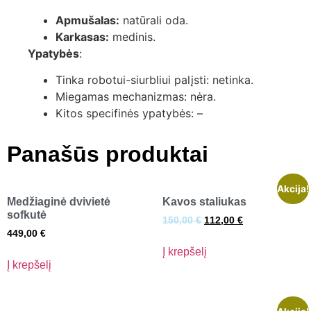
Apmušalas:
natūrali oda.
Karkasas:
medinis.
Ypatybės
:
Tinka robotui-siurbliui palįsti: netinka.
Miegamas mechanizmas: nėra.
Kitos specifinės ypatybės: –
Panašūs produktai
Akcija!
Medžiaginė dvivietė
Kavos staliukas
sofkutė
150,00
€
112,00
€
449,00
€
Į krepšelį
Į krepšelį