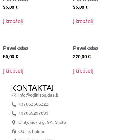
35,00
€
35,00
€
Į krepšelį
Į krepšelį
Paveikslas
Paveikslas
50,00
€
220,00
€
Į krepšelį
Į krepšelį
KONTAKTAI
info@odinisbaldas.lt
+37062565222
+37065297093
Cintjoniškių g. 9A, Šilutė
Odinis baldas