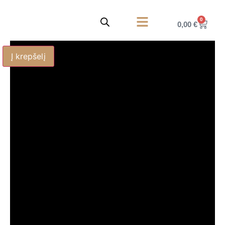
0
0,00
€
Korpusiniai baldai
Privatumo politika
Į krepšelį