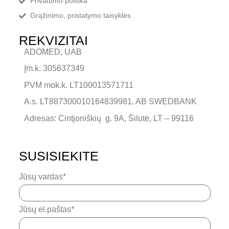
Privatumo politika
Grąžinimo, pristatymo taisyklės
REKVIZITAI
ADOMED, UAB
Įm.k. 305637349
PVM mok.k. LT100013571711
A.s. LT887300010164839981, AB SWEDBANK
Adresas: Cintjoniškių g. 9A, Šilutė, LT – 99116
SUSISIEKITE
Jūsų vardas*
Jūsų el.paštas*