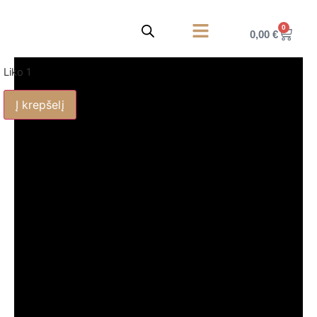
0
0,00
€
Korpusiniai baldai
Privatumo politika
Liko 1
Į krepšelį