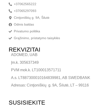
+37062565222
+37065297093
Cintjoniškių g. 9A, Šilutė
Odinis baldas
Privatumo politika
Grąžinimo, pristatymo taisyklės
REKVIZITAI
ADOMED, UAB
Įm.k. 305637349
PVM mok.k. LT100013571711
A.s. LT887300010164839981, AB SWEDBANK
Adresas: Cintjoniškių g. 9A, Šilutė, LT – 99116
SUSISIEKITE