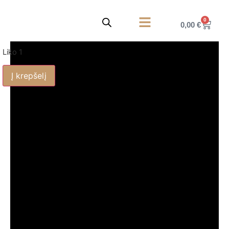
0
0,00
€
Korpusiniai baldai
Privatumo politika
Liko 1
Į krepšelį