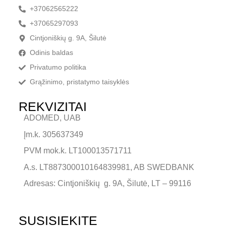
+37062565222
+37065297093
Cintjoniškių g. 9A, Šilutė
Odinis baldas
Privatumo politika
Grąžinimo, pristatymo taisyklės
REKVIZITAI
ADOMED, UAB
Įm.k. 305637349
PVM mok.k. LT100013571711
A.s. LT887300010164839981, AB SWEDBANK
Adresas: Cintjoniškių g. 9A, Šilutė, LT – 99116
SUSISIEKITE