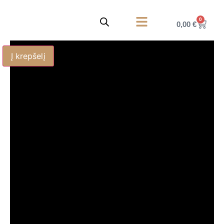
0
0,00
€
Korpusiniai baldai
Privatumo politika
Į krepšelį