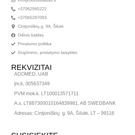
info@odinisbaldas.lt
+37062565222
+37065297093
Cintjoniškių g. 9A, Šilutė
Odinis baldas
Privatumo politika
Grąžinimo, pristatymo taisyklės
REKVIZITAI
ADOMED, UAB
Įm.k. 305637349
PVM mok.k. LT100013571711
A.s. LT887300010164839981, AB SWEDBANK
Adresas: Cintjoniškių g. 9A, Šilutė, LT – 99116