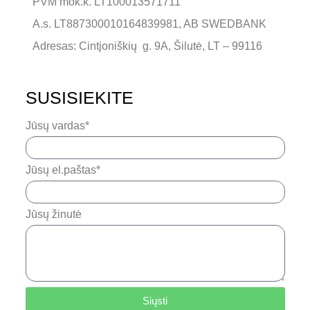
PVM mok.k. LT100013571711
A.s. LT887300010164839981, AB SWEDBANK
Adresas: Cintjoniškių g. 9A, Šilutė, LT – 99116
SUSISIEKITE
Jūsų vardas*
Jūsų el.paštas*
Jūsų žinutė
Siųsti