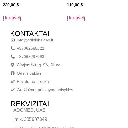
220,00
€
110,00
€
Į krepšelį
Į krepšelį
KONTAKTAI
info@odinisbaldas.lt
+37062565222
+37065297093
Cintjoniškių g. 9A, Šilutė
Odinis baldas
Privatumo politika
Grąžinimo, pristatymo taisyklės
REKVIZITAI
ADOMED, UAB
Įm.k. 305637349